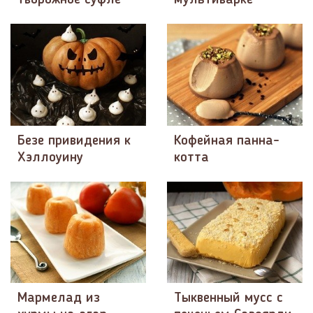
творожное суфле
мультиварке
Безе привидения к
Кофейная панна-
Хэллоуину
котта
Мармелад из
Тыквенный мусс с