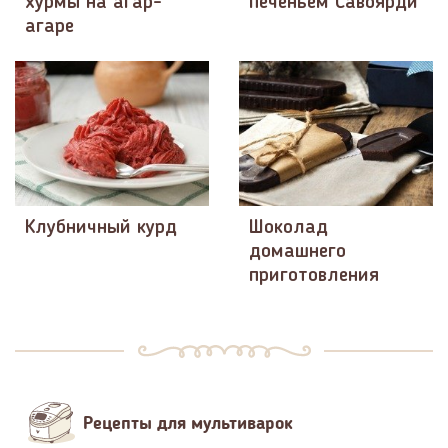
хурмы на агар-
печеньем Савоярди
агаре
Клубничный курд
Шоколад
домашнего
приготовления
Рецепты для мультиварок