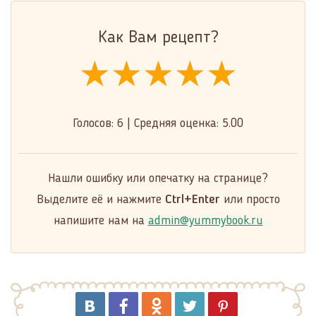
Как Вам рецепт?
★★★★★
★★★★★
★★★★★
Голосов:
6
|
Средняя оценка:
5.00
Нашли ошибку или опечатку на странице?
Выделите её и нажмите
Ctrl+Enter
или просто
напишите нам на
admin@yummybook.ru