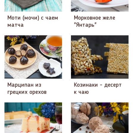
Моти (мочи) с чаем
Морковное желе
матча
"Янтарь"
Марципан из
Козинаки - десерт
грецких орехов
к чаю