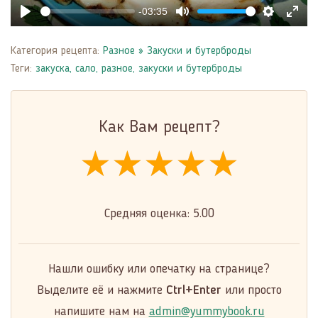
-03:35
Play
Mute
Settings
Enter
fulls
Категория рецепта:
Разное
»
Закуски и бутерброды
Теги:
закуска
,
сало
,
разное
,
закуски и бутерброды
Как Вам рецепт?
★★★★★
★★★★★
★★★★★
Средняя оценка:
5.00
Нашли ошибку или опечатку на странице?
Выделите её и нажмите
Ctrl+Enter
или просто
напишите нам на
admin@yummybook.ru