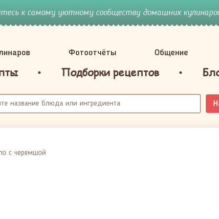
йтесь к самому уютному сообществу домашних кулинаров
улинаров
Фотоотчёты
Общение
пты
Подборки рецептов
Бл
Н
ло с черемшой