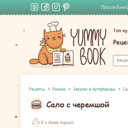
Присоединя
Топ к
Реце
Рецепты
Разное
Закуски и бутерброды
Са
Сало с черемшой
и более порций
5