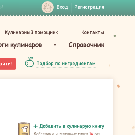
!
Вход
Регистрация
Кулинарный помощник
Контакты
оги кулинаров
Справочник
Подбор по ингредиентам
айти!
Добавить в кулинарую книгу
Добавили в кулинарные книги
раз
14