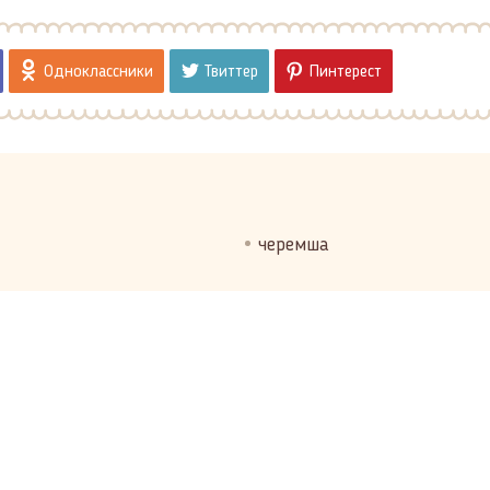
Одноклассники
Твиттер
Пинтерест
черемша