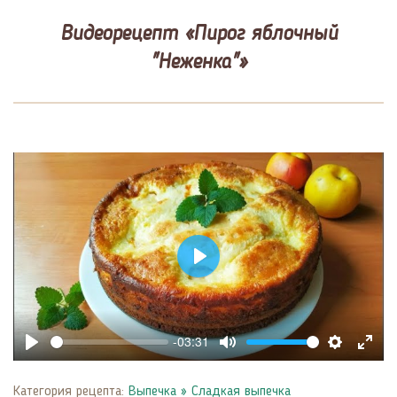
Видеорецепт «Пирог яблочный
"Неженка"»
Play
-03:31
Play
Mute
Settings
Enter
fulls
Категория рецепта:
Выпечка
»
Сладкая выпечка