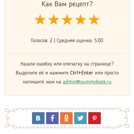
Как Вам рецепт?
★★★★★
★★★★★
★★★★★
Голосов:
2
|
Средняя оценка:
5.00
Нашли ошибку или опечатку на странице?
Выделите её и нажмите
Ctrl+Enter
или просто
напишите нам на
admin@yummybook.ru