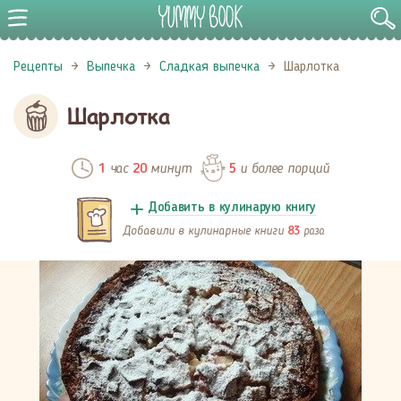
Рецепты
Выпечка
Сладкая выпечка
Шарлотка
Шарлотка
час
минут
и более порций
1
20
5
Добавить в кулинарую книгу
Добавили в кулинарные книги
раза
83