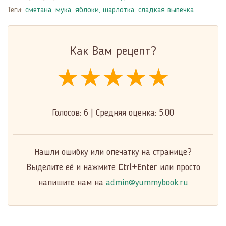
Теги:
сметана
,
мука
,
яблоки
,
шарлотка
,
сладкая выпечка
Как Вам рецепт?
★★★★★
★★★★★
★★★★★
Голосов:
6
|
Средняя оценка:
5.00
Нашли ошибку или опечатку на странице?
Выделите её и нажмите
Ctrl+Enter
или просто
напишите нам на
admin@yummybook.ru