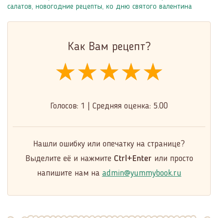
салатов
,
новогодние рецепты
,
ко дню святого валентина
Как Вам рецепт?
★★★★★
★★★★★
★★★★★
Голосов:
1
|
Средняя оценка:
5.00
Нашли ошибку или опечатку на странице?
Выделите её и нажмите
Ctrl+Enter
или просто
напишите нам на
admin@yummybook.ru