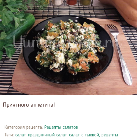
Приятного аппетита!
Категория рецепта:
Рецепты салатов
Теги:
салат
,
праздничный салат
,
салат с тыквой
,
рецепты