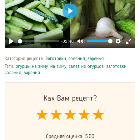
Play
-03:46
Play
Mute
Settings
Enter
fulls
Категория рецепта:
Заготовки, соленья, варенья
Теги:
огурцы на зиму
,
на зиму
,
салат из огурцов
,
заготовки,
соленья, варенья
Как Вам рецепт?
★★★★★
★★★★★
★★★★★
Средняя оценка:
5.00