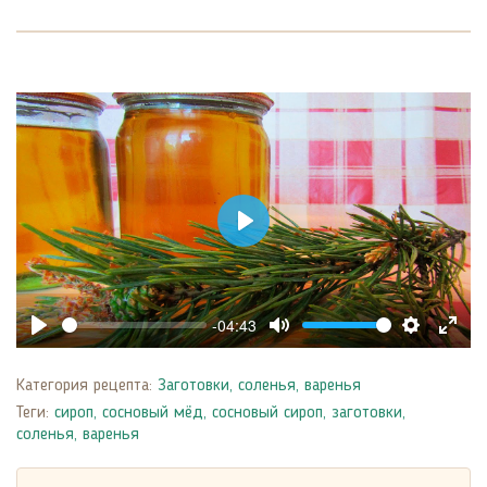
Play
-04:43
Play
Mute
Settings
Enter
fulls
Категория рецепта:
Заготовки, соленья, варенья
Теги:
сироп
,
сосновый мёд
,
сосновый сироп
,
заготовки,
соленья, варенья