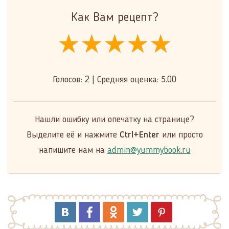
Как Вам рецепт?
★★★★★
★★★★★
★★★★★
Голосов:
2
|
Средняя оценка:
5.00
Нашли ошибку или опечатку на странице?
Выделите её и нажмите
Ctrl+Enter
или просто
напишите нам на
admin@yummybook.ru