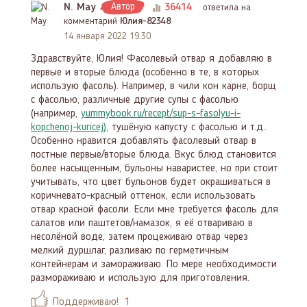
N. May
Автор
36414
ответила на
комментарий
Юлия-82348
14 января 2022 19:30
Здравствуйте, Юлия! Фасолевый отвар я добавляю в
первые и вторые блюда (особенно в те, в которых
использую фасоль). Например, в чили кон карне, борщ
с фасолью, различные другие супы с фасолью
(например,
yummybook.ru/recept/sup-s-fasolyu-i-
kopchenoj-kuricej)
, тушёную капусту с фасолью и т.д..
Особенно нравится добавлять фасолевый отвар в
постные первые/вторые блюда. Вкус блюд становится
более насыщенным, бульоны наваристее, но при стоит
учитывать, что цвет бульонов будет окрашиваться в
коричневато-красный оттенок, если использовать
отвар красной фасоли. Если мне требуется фасоль для
салатов или паштетов/намазок, я её отвариваю в
несолёной воде, затем процеживаю отвар через
мелкий дуршлаг, разливаю по герметичным
контейнерам и замораживаю. По мере необходимости
размораживаю и использую для приготовления.
Поддерживаю!
1