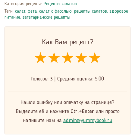
Категория рецепта:
Рецепты салатов
Теги:
салат
,
фета
,
салат с фасолью
,
рецепты салатов
,
здоровое
питание
,
вегетарианские рецепты
Как Вам рецепт?
★★★★★
★★★★★
★★★★★
Голосов:
3
|
Средняя оценка:
5.00
Нашли ошибку или опечатку на странице?
Выделите её и нажмите
Ctrl+Enter
или просто
напишите нам на
admin@yummybook.ru