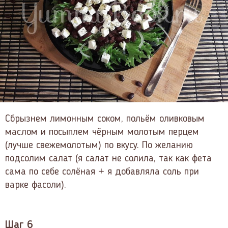
Сбрызнем лимонным соком, польём оливковым
маслом и посыплем чёрным молотым перцем
(лучше свежемолотым) по вкусу. По желанию
подсолим салат (я салат не солила, так как фета
сама по себе солёная + я добавляла соль при
варке фасоли).
Шаг 6