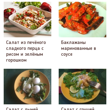
Салат из печёного
Баклажаны
сладкого перца с
маринованные в
рисом и зелёным
соусе
горошком
Салат с дыней
Салат с грушей