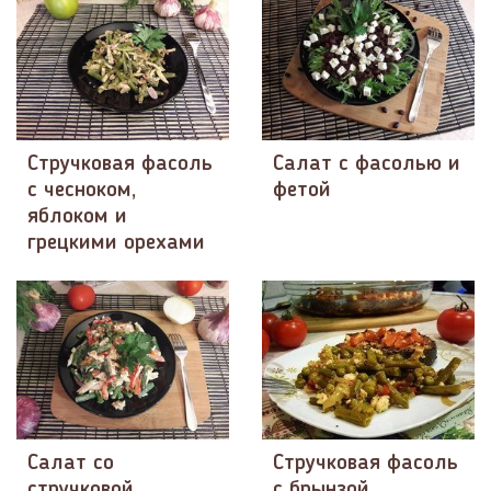
Стручковая фасоль
Салат с фасолью и
с чесноком,
фетой
яблоком и
грецкими орехами
Салат со
Стручковая фасоль
стручковой
с брынзой