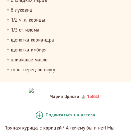
2 сладких перца
6 луковиц
1/2 ч .л. корицы
1/3 ст. изюма
щепотка кориандра
щепотка имбиря
оливковое масло
соль, перец по вкусу
Мария Орлова
16880
Подписаться
на автора
Пряная курица с корицей
? А почему бы и нет! Мы