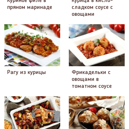
Куриное филе в
Курица в кисло-
пряном маринаде
сладком соусе с
овощами
Рагу из курицы
Фрикадельки с
овощами в
томатном соусе