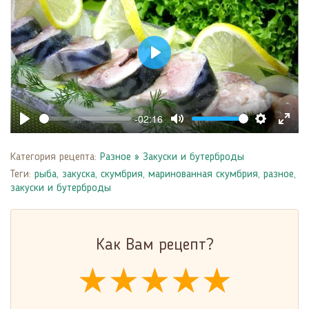
Play
-02:16
Play
Mute
Settings
Enter
fulls
Категория рецепта:
Разное
»
Закуски и бутерброды
Теги:
рыба
,
закуска
,
скумбрия
,
маринованная скумбрия
,
разное
,
закуски и бутерброды
Как Вам рецепт?
★★★★★
★★★★★
★★★★★