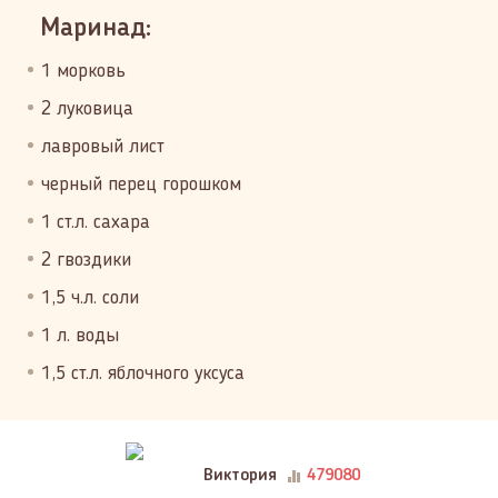
Маринад:
1 морковь
2 луковица
лавровый лист
черный перец горошком
1 ст.л. сахара
2 гвоздики
1,5 ч.л. соли
1 л. воды
1,5 ст.л. яблочного уксуса
Виктория
479080