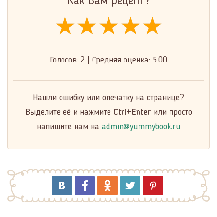
Как Вам рецепт?
★★★★★
★★★★★
★★★★★
Голосов:
2
|
Средняя оценка:
5.00
Нашли ошибку или опечатку на странице?
Выделите её и нажмите
Ctrl+Enter
или просто
напишите нам на
admin@yummybook.ru