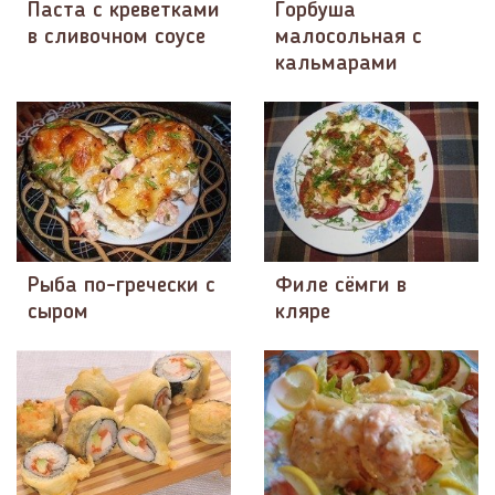
Паста с креветками
Горбуша
в сливочном соусе
малосольная с
кальмарами
Рыба по-гречески с
Филе сёмги в
сыром
кляре