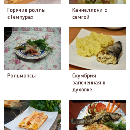
Горячие роллы
Каннеллони с
«Темпура»
семгой
Рольмопсы
Скумбрия
запеченная в
духовке