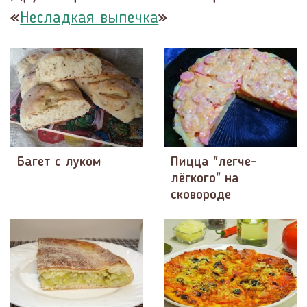
«
»
Несладкая выпечка
Багет с луком
Пицца "легче-
лёгкого" на
сковороде