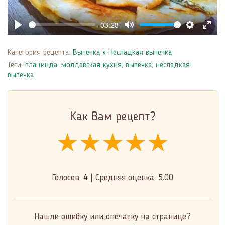
-03:28
Play
Mute
Settings
Enter
fulls
Категория рецепта:
Выпечка
»
Несладкая выпечка
Теги:
плацинда
,
молдавская кухня
,
выпечка
,
несладкая
выпечка
Как Вам рецепт?
★★★★★
★★★★★
★★★★★
Голосов:
4
|
Средняя оценка:
5.00
Нашли ошибку или опечатку на странице?