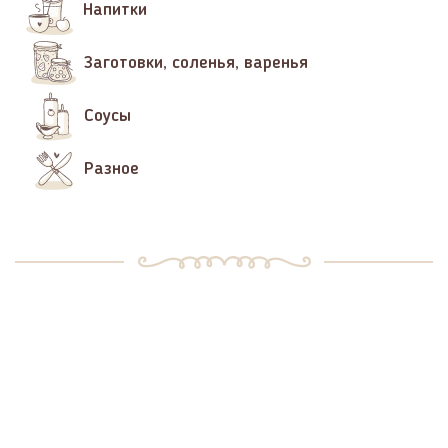
Напитки
Заготовки, соленья, варенья
Соусы
Разное