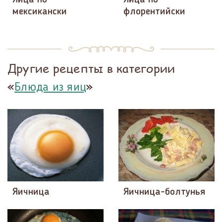
Яйца по-
Яйца по-
мексикански
флорентийски
Другие рецепты в категории
«
»
Блюда из яиц
Яичница
Яичница-болтунья