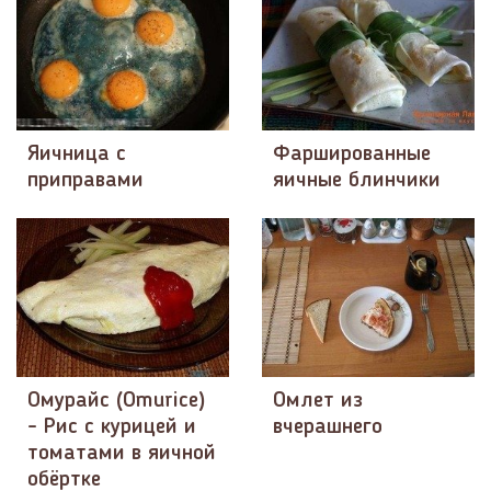
Яичница с
Фаршированные
приправами
яичные блинчики
Омурайс (Omurice)
Омлет из
- Рис с курицей и
вчерашнего
томатами в яичной
обёртке