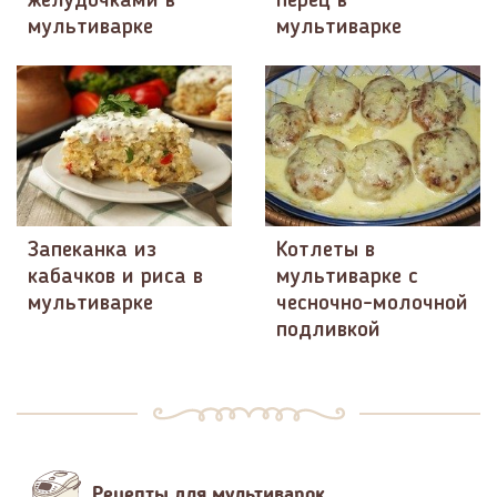
желудочками в
перец в
мультиварке
мультиварке
Запеканка из
Котлеты в
кабачков и риса в
мультиварке с
мультиварке
чесночно-молочной
подливкой
Рецепты для мультиварок