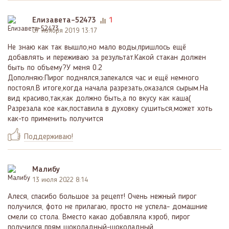
Елизавета-52473
1
07 ноября 2019 13:17
Не знаю как так вышло,но мало воды,пришлось ещё
добавлять и переживаю за результат.Какой стакан должен
быть по объему?У меня 0.2
Дополняю:Пирог поднялся,запекался час и ещё немного
постоял.В итоге,когда начала разрезать,оказался сырым.На
вид красиво,так,как должно быть,а по вкусу как каша(
Разрезала кое как,поставила в духовку сушиться,может хоть
как-то применить получится
Поддерживаю!
Малибу
13 июля 2022 8:14
Алеся, спасибо большое за рецепт! Очень нежный пирог
получился, фото не прилагаю, просто не успела- домашние
смели со стола. Вместо какао добавляла кэроб, пирог
получился прям шоколадный-шоколадный.