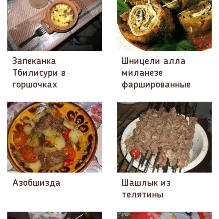
Запеканка
Шницели алла
Тбилисури в
миланезе
горшочках
фаршированные
Азобшизда
Шашлык из
телятины