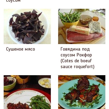
соусом
Сушеное мясо
Говядина под
соусом Рокфор
(Сotes de boeuf
sauce roquefort)