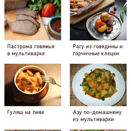
Пастрома говяжья
Рагу из говядины и
в мультиварке
горчичные клецки
Гуляш на пиве
Азу по-домашнему
из мультиварки