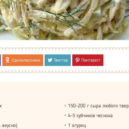
Одноклассники
Твиттер
Пинтерест
х
150-200 г сыра любого твер
4-5 зубчиков чеснока
 вкусно)
1 огурец