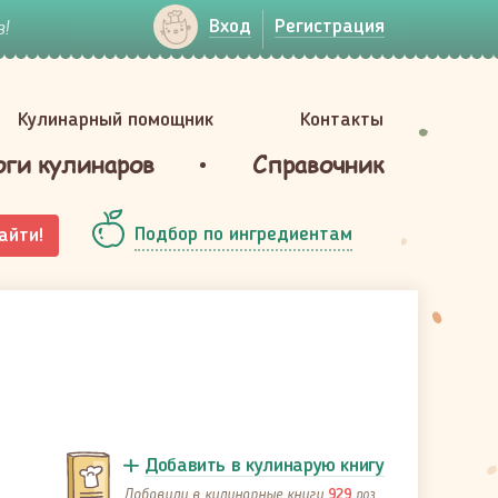
!
Вход
Регистрация
Кулинарный помощник
Контакты
оги кулинаров
Справочник
Подбор по ингредиентам
айти!
Добавить в кулинарую книгу
Добавили в кулинарные книги
раз
929