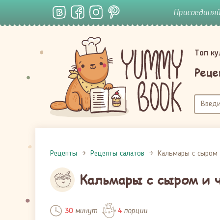
Присоединя
Топ к
Реце
Рецепты
Рецепты салатов
Кальмары с сыром 
Кальмары с сыром и 
минут
порции
30
4