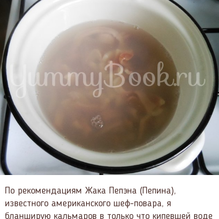
По рекомендациям Жака Пепэна (Пепина),
известного американского шеф-повара, я
бланширую кальмаров в только что кипевшей воде