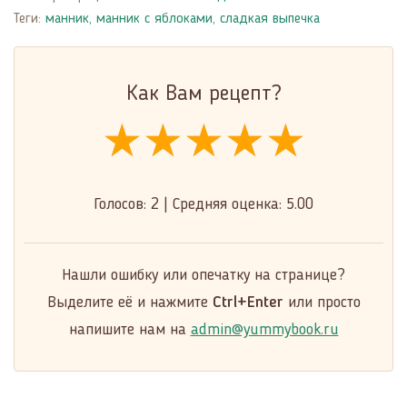
Теги:
манник
,
манник с яблоками
,
сладкая выпечка
Как Вам рецепт?
★★★★★
★★★★★
★★★★★
Голосов:
2
|
Средняя оценка:
5.00
Нашли ошибку или опечатку на странице?
Выделите её и нажмите
Ctrl+Enter
или просто
напишите нам на
admin@yummybook.ru