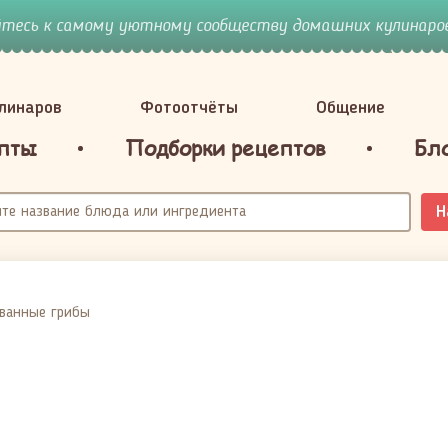
йтесь к самому уютному сообществу домашних кулинаров
улинаров
Фотоотчёты
Общение
пты
Подборки рецептов
Бл
Н
ванные грибы