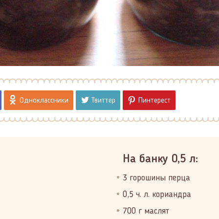
Одноклассники
Твиттер
Пинтерест
На банку 0,5 л:
3 горошины перца
0,5 ч. л. кориандра
700 г маслят