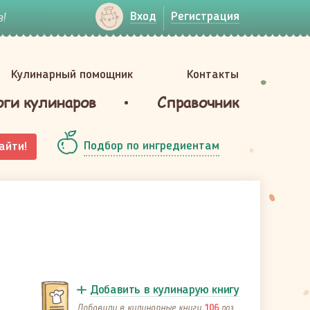
!
Вход
Регистрация
Кулинарный помощник
Контакты
оги кулинаров
Справочник
Подбор по ингредиентам
айти!
Добавить в кулинарую книгу
Добавили в кулинарные книги
раз
106