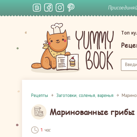
Присоединя
Топ к
Реце
Рецепты
Заготовки, соленья, варенья
Марино
Маринованные грибы
час
1