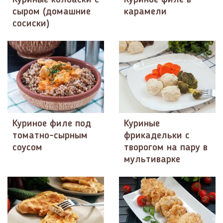
Куриные колбаски с
Куриное филе в
сыром (домашние
карамели
сосиски)
Куриное филе под
Куриные
томатно-сырным
фрикадельки с
соусом
творогом на пару в
мультиварке