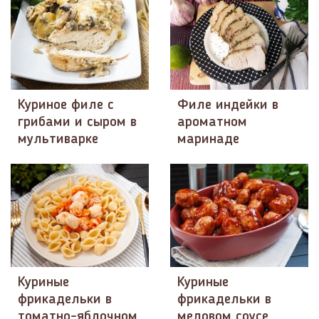
Куриное филе с
Филе индейки в
грибами и сыром в
ароматном
мультиварке
маринаде
Куриные
Куриные
фрикадельки в
фрикадельки в
томатно-яблочном
медовом соусе