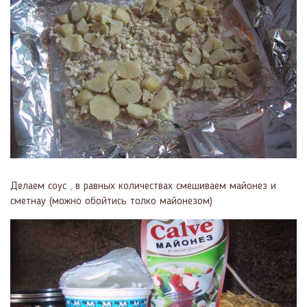
Делаем соус , в равных количествах смешиваем майонез и
сметнау (можно обойтись толко майонезом)