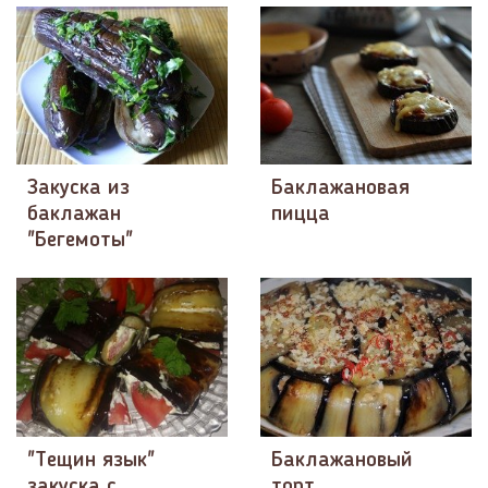
Закуска из
Баклажановая
баклажан
пицца
"Бегемоты"
"Тещин язык"
Баклажановый
закуска с
торт