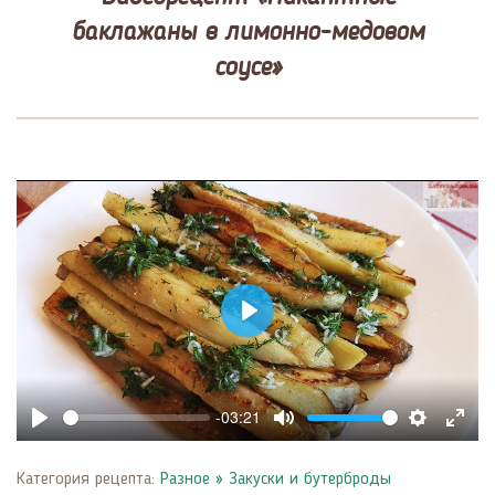
баклажаны в лимонно-медовом
соусе»
Play
-03:21
Play
Mute
Settings
Enter
fulls
Категория рецепта:
Разное
»
Закуски и бутерброды