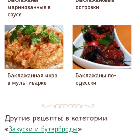
Баклажаны
Баклажановые
маринованные в
островки
соусе
Баклажанная икра
Баклажаны по-
в мультиварке
одесски
Другие рецепты в категории
«
»
Закуски и бутерброды