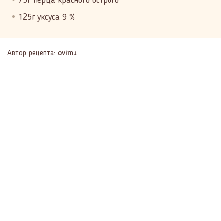
75г перца красного острого
125г уксуса 9 %
Автор рецепта:
ovimu