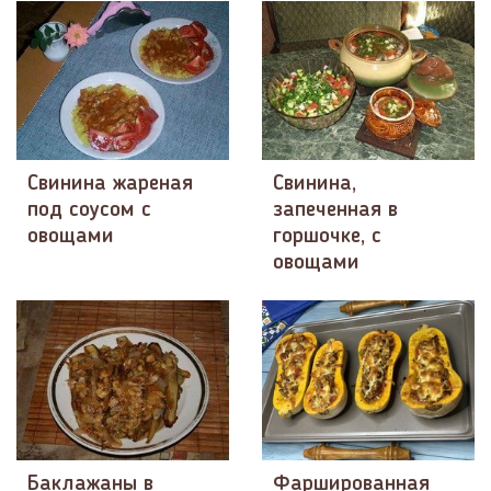
Свинина жареная
Свинина,
под соусом с
запеченная в
овощами
горшочке, с
овощами
Баклажаны в
Фаршированная