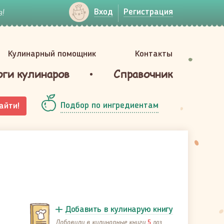
!
Вход
Регистрация
Кулинарный помощник
Контакты
оги кулинаров
Справочник
Подбор по ингредиентам
айти!
Добавить в кулинарую книгу
Добавили в кулинарные книги
раз
5