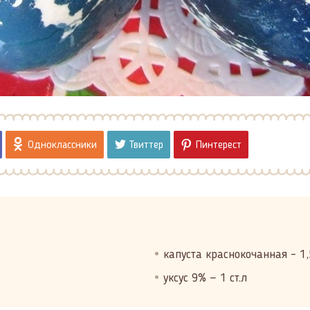
Одноклассники
Твиттер
Пинтерест
капуста краснокочанная – 1,
уксус 9% — 1 ст.л