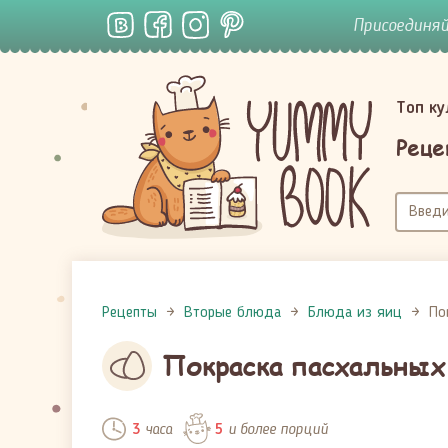
Присоединя
Топ к
Реце
Рецепты
Вторые блюда
Блюда из яиц
По
Покраска пасхальных
часа
и более порций
3
5