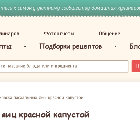
йтесь к самому уютному сообществу домашних кулинаров
улинаров
Фотоотчёты
Общение
пты
Подборки рецептов
Бл
Н
краска пасхальных яиц красной капустой
 яиц красной капустой