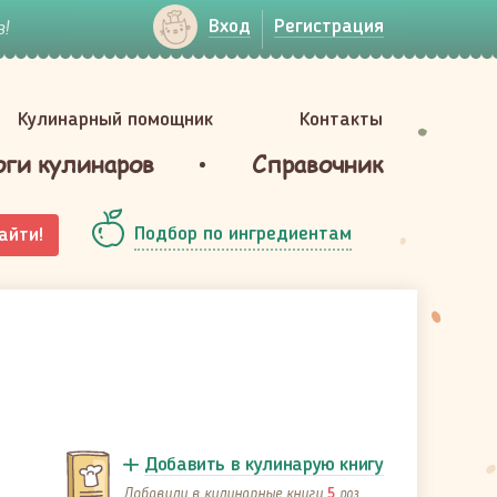
!
Вход
Регистрация
Кулинарный помощник
Контакты
оги кулинаров
Справочник
Подбор по ингредиентам
айти!
Добавить в кулинарую книгу
Добавили в кулинарные книги
раз
5