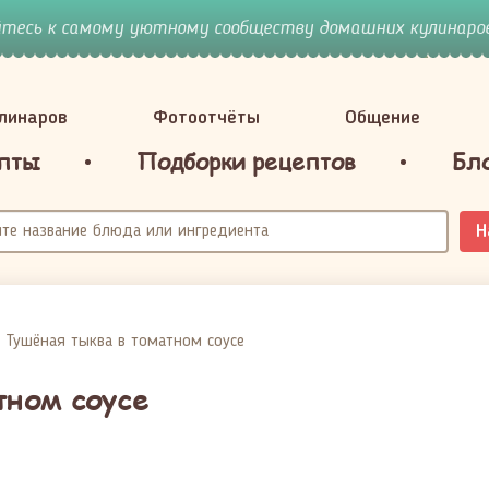
йтесь к самому уютному сообществу домашних кулинаров
улинаров
Фотоотчёты
Общение
пты
Подборки рецептов
Бл
Н
Тушёная тыква в томатном соусе
тном соусе