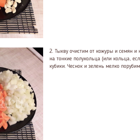
2.
Тыкву очистим от кожуры и семян и
на тонкие полукольца (или кольца, ес
кубики. Чеснок и зелень мелко порубим