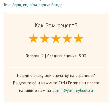
Теги:
борщ
,
индейка
,
первые блюда
Как Вам рецепт?
★★★★★
★★★★★
★★★★★
Голосов:
2
|
Средняя оценка:
5.00
Нашли ошибку или опечатку на странице?
Выделите её и нажмите
Ctrl+Enter
или просто
напишите нам на
admin@yummybook.ru