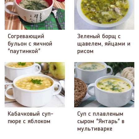
Согревающий
Зеленый борщ с
бульон с яичной
щавелем, яйцами и
"паутинкой"
рисом
Кабачковый суп-
Суп с плавленым
пюре с яблоком
сыром "Янтарь" в
мультиварке