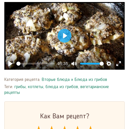
Play
-01:35
Play
Mute
Settings
Enter
fulls
Категория рецепта:
Вторые блюда
»
Блюда из грибов
Теги:
грибы
,
котлеты
,
блюда из грибов
,
вегетарианские
рецепты
Как Вам рецепт?