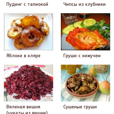
Пудинг с тапиокой
Чипсы из клубники
Яблоки в кляре
Груши с кижучем
Вяленая вишня
Сушеные груши
(цукаты из вишни)