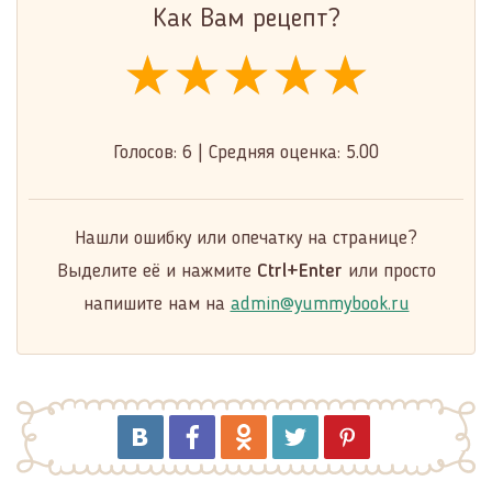
Как Вам рецепт?
★★★★★
★★★★★
★★★★★
Голосов:
6
|
Средняя оценка:
5.00
Нашли ошибку или опечатку на странице?
Выделите её и нажмите
Ctrl+Enter
или просто
напишите нам на
admin@yummybook.ru