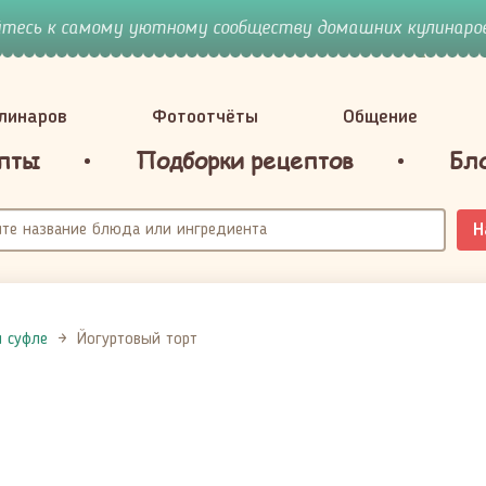
йтесь к самому уютному сообществу домашних кулинаров
улинаров
Фотоотчёты
Общение
пты
Подборки рецептов
Бл
Н
и суфле
Йогуртовый торт