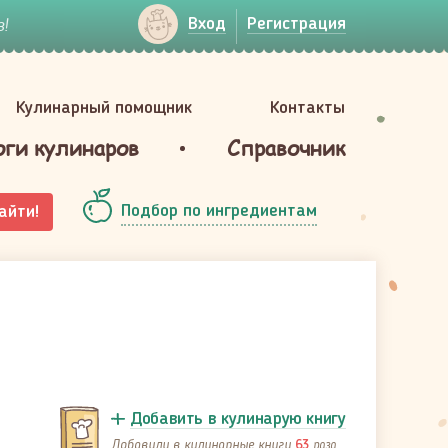
!
Вход
Регистрация
Кулинарный помощник
Контакты
оги кулинаров
Справочник
Подбор по ингредиентам
айти!
Добавить в кулинарую книгу
Добавили в кулинарные книги
раза
63