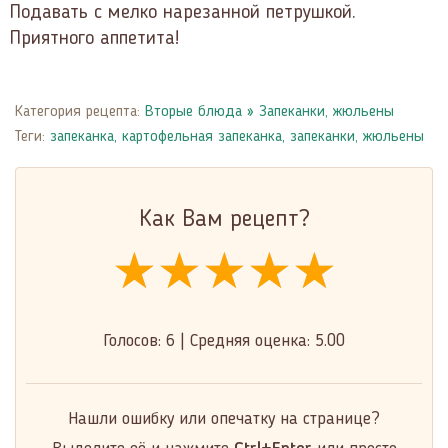
Подавать с мелко нарезанной петрушкой.
Приятного аппетита!
Категория рецепта:
Вторые блюда
»
Запеканки, жюльены
Теги:
запеканка
,
картофельная запеканка
,
запеканки, жюльены
Как Вам рецепт?
★★★★★
★★★★★
★★★★★
Голосов:
6
|
Средняя оценка:
5.00
Нашли ошибку или опечатку на странице?