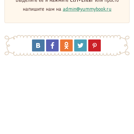
Выделите её и нажмите
Ctrl+Enter
или просто
напишите нам на
admin@yummybook.ru