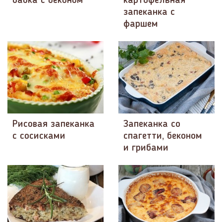
бабка с беконом
картофельная
запеканка с
фаршем
Рисовая запеканка
Запеканка со
с сосисками
спагетти, беконом
и грибами