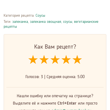
Категория рецепта:
Соусы
Теги:
запеканка
,
запеканка овощная
,
соусы
,
вегетарианские
рецепты
Как Вам рецепт?
★★★★★
★★★★★
★★★★★
Голосов:
3
|
Средняя оценка:
5.00
Нашли ошибку или опечатку на странице?
Выделите её и нажмите
Ctrl+Enter
или просто