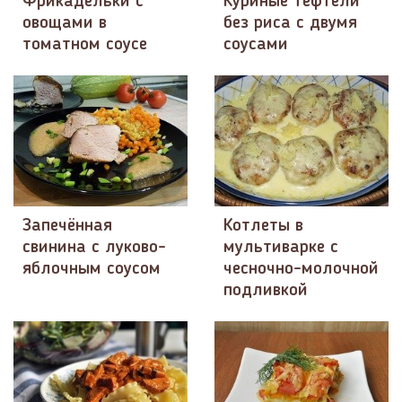
Фрикадельки с
Куриные тефтели
овощами в
без риса с двумя
томатном соусе
соусами
Запечённая
Котлеты в
свинина с луково-
мультиварке с
яблочным соусом
чесночно-молочной
подливкой