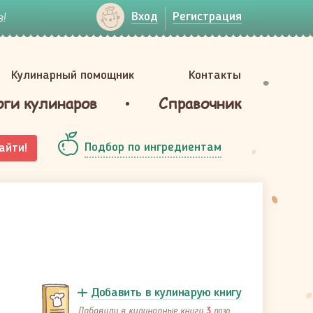
!
Вход
Регистрация
Кулинарный помощник
Контакты
оги кулинаров
Справочник
Подбор по ингредиентам
айти!
Добавить в кулинарую книгу
Добавили в кулинарные книги
раза
3