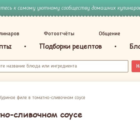
йтесь к самому уютному сообществу домашних кулинаров
улинаров
Фотоотчёты
Общение
пты
Подборки рецептов
Бл
Н
​Куриное филе в томатно-сливочном соусе
тно-сливочном соусе