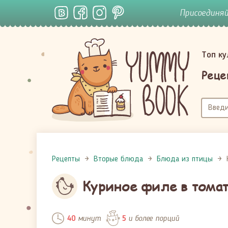
Присоединя
Топ к
Реце
Рецепты
Вторые блюда
Блюда из птицы
​Куриное филе в тома
минут
и более порций
40
5