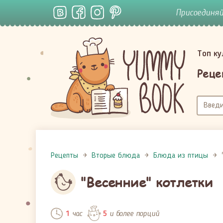
Присоединя
Топ к
Реце
Рецепты
Вторые блюда
Блюда из птицы
"Весенние" котлетки
час
и более порций
1
5