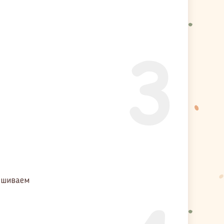
3
мешиваем