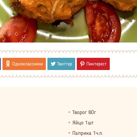
Одноклассники
Твиттер
Пинтерест
Творог 80г
Яйцо 1шт
Паприка 1ч.л.