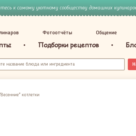
йтесь к самому уютному сообществу домашних кулинаров
улинаров
Фотоотчёты
Общение
пты
Подборки рецептов
Бл
Н
"Весенние" котлетки