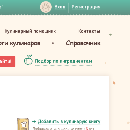
!
Вход
Регистрация
Кулинарный помощник
Контакты
оги кулинаров
Справочник
Подбор по ингредиентам
айти!
Добавить в кулинарую книгу
Добавили в кулинарные книги
раз
6