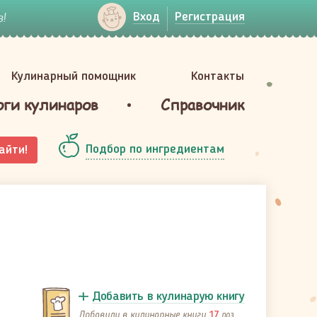
!
Вход
Регистрация
Кулинарный помощник
Контакты
оги кулинаров
Справочник
Подбор по ингредиентам
айти!
Добавить в кулинарую книгу
Добавили в кулинарные книги
раз
17