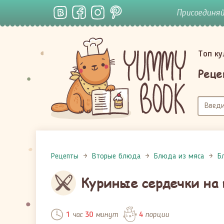
Присоединя
Топ к
Реце
Рецепты
Вторые блюда
Блюда из мяса
Б
Куриные сердечки на 
час
минут
порции
1
30
4