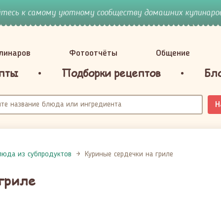
йтесь к самому уютному сообществу домашних кулинаров
улинаров
Фотоотчёты
Общение
пты
Подборки рецептов
Бл
Н
люда из субпродуктов
Куриные сердечки на гриле
гриле