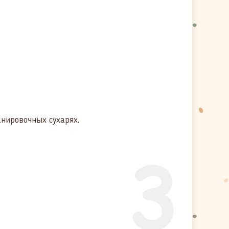
анировочных сухарях.
3