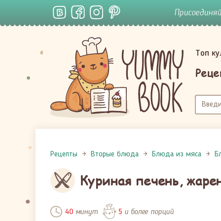
Присоединя
Топ к
Реце
Рецепты
Вторые блюда
Блюда из мяса
Б
Куриная печень, жаре
минут
и более порций
40
5