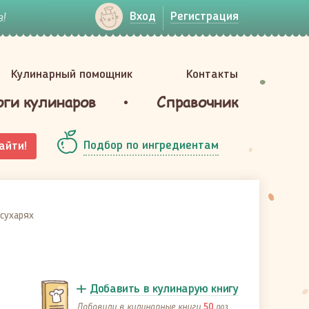
!
Вход
Регистрация
Кулинарный помощник
Контакты
оги кулинаров
Справочник
Подбор по ингредиентам
айти!
сухарях
Добавить в кулинарую книгу
Добавили в кулинарные книги
раз
50