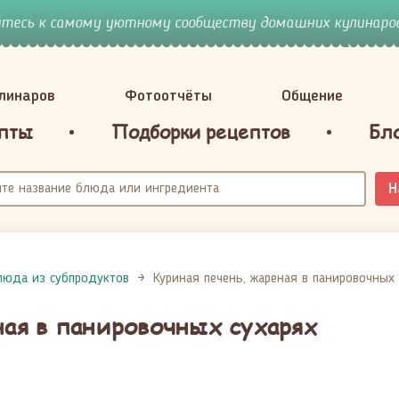
йтесь к самому уютному сообществу домашних кулинаров
улинаров
Фотоотчёты
Общение
пты
Подборки рецептов
Бл
Н
люда из субпродуктов
Куриная печень, жареная в панировочных 
ная в панировочных сухарях