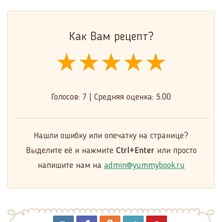
Как Вам рецепт?
★★★★★
★★★★★
★★★★★
Голосов:
7
|
Средняя оценка:
5.00
Нашли ошибку или опечатку на странице?
Выделите её и нажмите
Ctrl+Enter
или просто
напишите нам на
admin@yummybook.ru