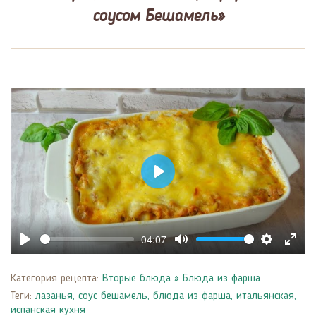
соусом Бешамель»
Play
-04:07
Play
Mute
Settings
Enter
fulls
Категория рецепта:
Вторые блюда
»
Блюда из фарша
Теги:
лазанья
,
соус бешамель
,
блюда из фарша
,
итальянская,
испанская кухня