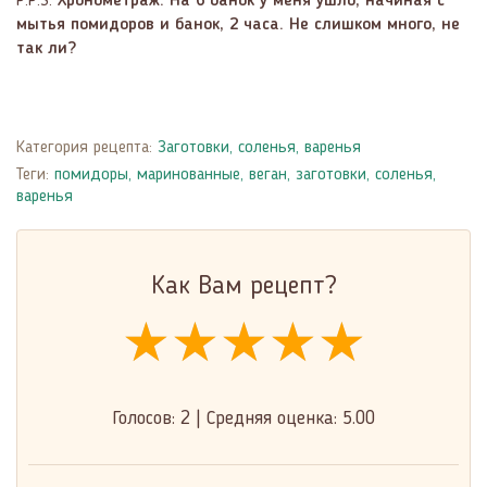
P.P.S.
Хронометраж. На 6 банок у меня ушло, начиная с
мытья помидоров и банок, 2 часа. Не слишком много, не
так ли?
Категория рецепта:
Заготовки, соленья, варенья
Теги:
помидоры
,
маринованные
,
веган
,
заготовки, соленья,
варенья
Как Вам рецепт?
★★★★★
★★★★★
★★★★★
Голосов:
2
|
Средняя оценка:
5.00