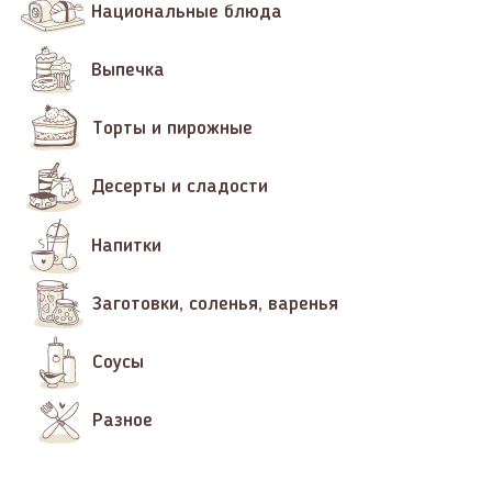
Национальные блюда
Выпечка
Торты и пирожные
Десерты и сладости
Напитки
Заготовки, соленья, варенья
Соусы
Разное