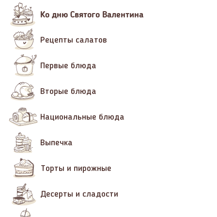
Ко дню Святого Валентина
Рецепты салатов
Первые блюда
Вторые блюда
Национальные блюда
Выпечка
Торты и пирожные
Десерты и сладости