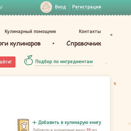
!
Вход
Регистрация
Кулинарный помощник
Контакты
оги кулинаров
Справочник
Подбор по ингредиентам
айти!
Добавить в кулинарую книгу
Добавили в кулинарные книги
раз
39