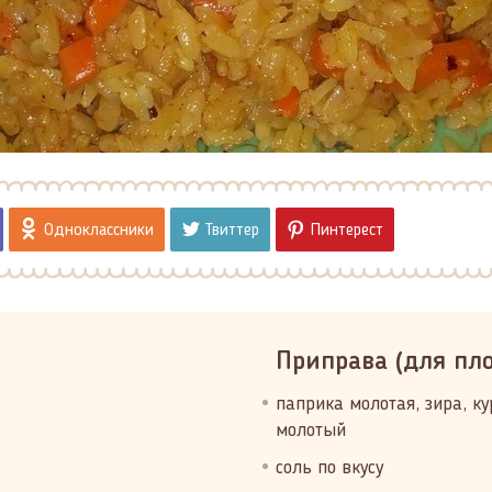
Одноклассники
Твиттер
Пинтерест
Приправа (для плов
паприка молотая, зира, к
молотый
соль по вкусу