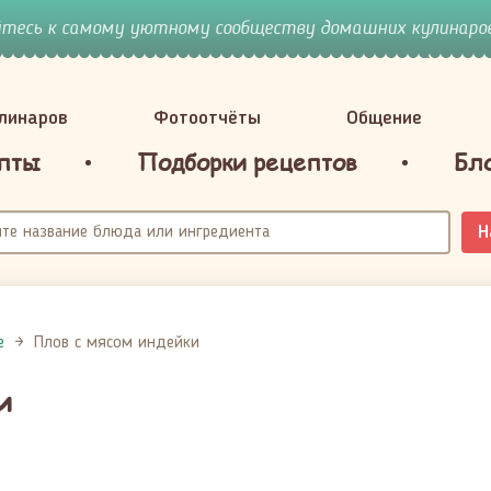
йтесь к самому уютному сообществу домашних кулинаров
улинаров
Фотоотчёты
Общение
пты
Подборки рецептов
Бл
Н
е
Плов с мясом индейки
и