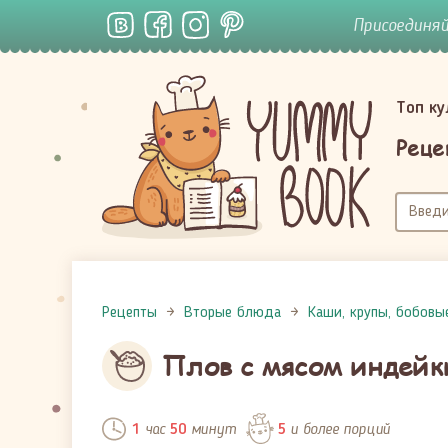
Присоединя
Топ к
Реце
Рецепты
Вторые блюда
Каши, крупы, бобовы
Плов с мясом индейк
час
минут
и более порций
1
50
5