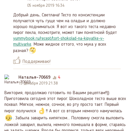
05 ноября 2019 16:34
Добрый день, Светлана! Тесто по консистенции
получается чуть гуще чем на оладьи и должно
хорошо подниматься. Я вот из такого теста недавно
пирог пекла, посмотрите, может там понятноей будет
yummybook.ru/recept/tort-shokolad-na-kipyatke-v-
multivarke
. Може жидкое оттого, что мука у всех
разная?
Поддерживаю!
Наталья-70669
4
15 декабря 2019 21:38
Виктория, продолжаю готовить по Вашим рецептам!!))
Приготовила сегодня этот пирог. Шоколадное тесто выше всех
похвал. Мягкое, нежное, сочное, во рту просто тает. Первый
пирог получился
!! А вот со вторым немного намучилась
. Забыла заварить кипятком... Половину смогла выловить
ложкой заварил, вылила, немного помешала в форме, стараясь
не задеть шарики. Вроде бы пропекся, только верх неровный