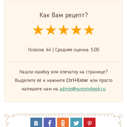
Как Вам рецепт?
★★★★★
★★★★★
★★★★★
Голосов:
44
|
Средняя оценка:
5.00
Нашли ошибку или опечатку на странице?
Выделите её и нажмите
Ctrl+Enter
или просто
напишите нам на
admin@yummybook.ru