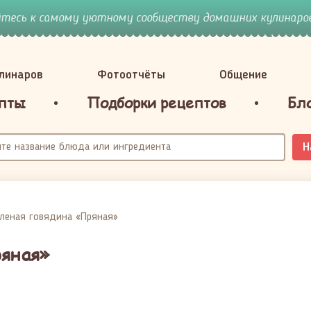
йтесь к самому уютному сообществу домашних кулинаров
улинаров
Фотоотчёты
Общение
пты
Подборки рецептов
Бл
Н
леная говядина «Пряная»
ряная»