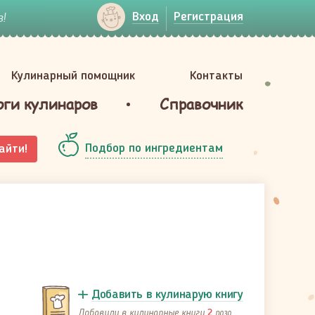
!
Вход
Регистрация
Кулинарный помощник
Контакты
оги кулинаров
Справочник
Подбор по ингредиентам
айти!
Добавить в кулинарую книгу
Добавили в кулинарные книги
раза
2