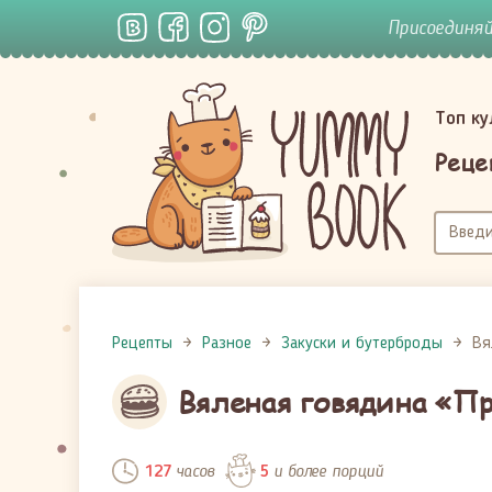
Присоединя
Топ к
Реце
Рецепты
Разное
Закуски и бутерброды
Вя
Вяленая говядина «П
часов
и более порций
127
5