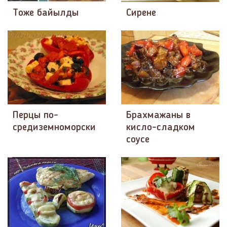
Тоже байылды
Сирене
Перцы по-
Брахмажаны в
средиземноморски
кисло-сладком
соусе