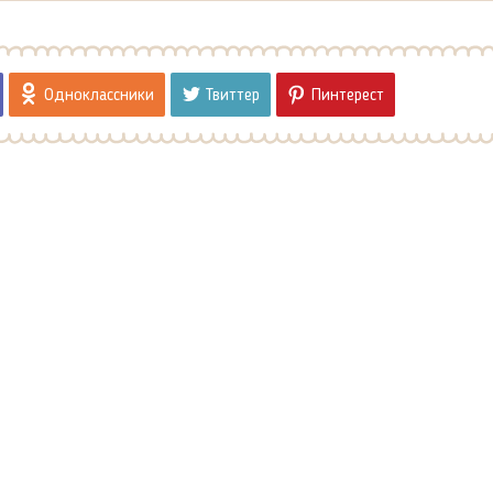
Одноклассники
Твиттер
Пинтерест