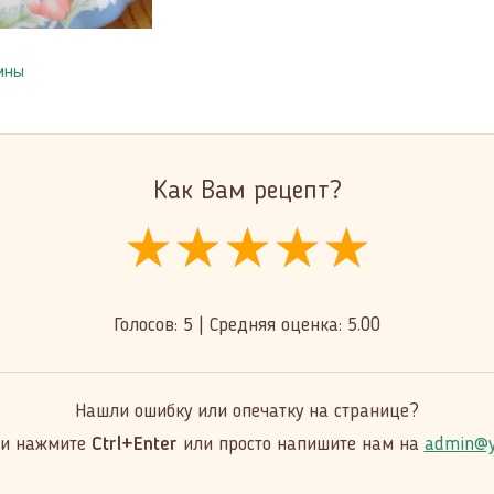
ины
Как Вам рецепт?
★★★★★
★★★★★
★★★★★
Голосов:
5
|
Средняя оценка:
5.00
Нашли ошибку или опечатку на странице?
 и нажмите
Ctrl+Enter
или просто напишите нам на
admin@y