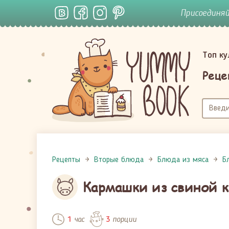
Присоединя
Топ к
Реце
Рецепты
Вторые блюда
Блюда из мяса
Б
Кармашки из свиной к
час
порции
1
3