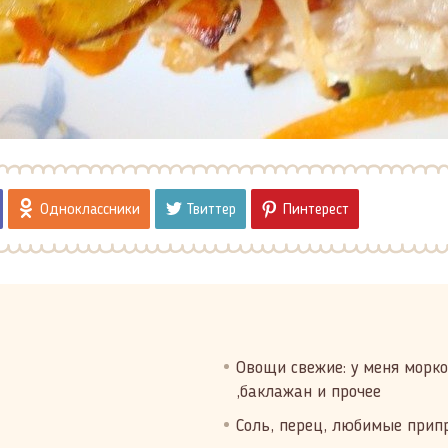
Одноклассники
Твиттер
Пинтерест
Овощи свежие: у меня морко
,баклажан и прочее
Соль, перец, любимые припр