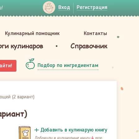
!
Вход
Регистрация
Кулинарный помощник
Контакты
оги кулинаров
Справочник
Подбор по ингредиентам
айти!
ощей (2 вариант)
ариант)
Добавить в кулинарую книгу
Добавили в кулинарные книги
раза
4