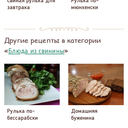
Свиная рулька для
Рулька по-
завтрака
мюнхенски
Другие рецепты в категории
«
»
Блюда из свинины
Рулька по-
Домашняя
бессарабски
буженина