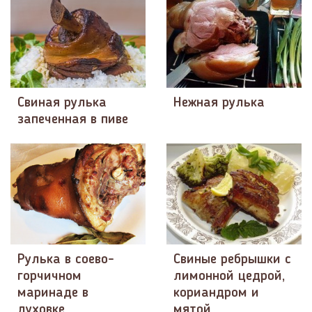
Свиная рулька
Нежная рулька
запеченная в пиве
Рулька в соево-
Свиные ребрышки с
горчичном
лимонной цедрой,
маринаде в
кориандром и
духовке
мятой