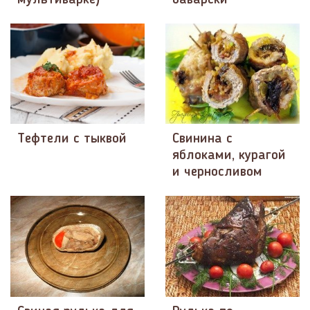
мультиварке)
баварски
Тефтели с тыквой
Свинина с
яблоками, курагой
и черносливом