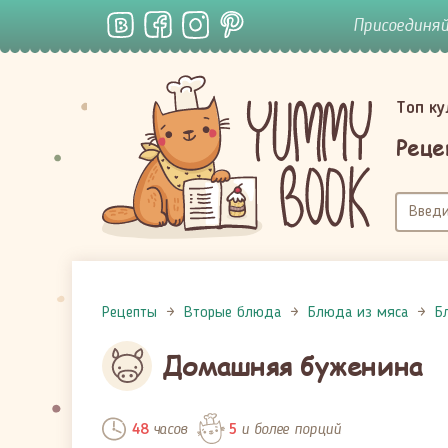
Присоединя
Топ к
Реце
Рецепты
Вторые блюда
Блюда из мяса
Б
Домашняя буженина
часов
и более порций
48
5