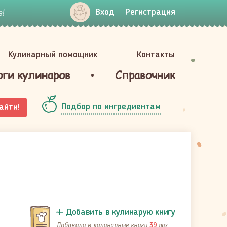
!
Вход
Регистрация
Кулинарный помощник
Контакты
оги кулинаров
Справочник
Подбор по ингредиентам
айти!
Добавить в кулинарую книгу
Добавили в кулинарные книги
раз
39