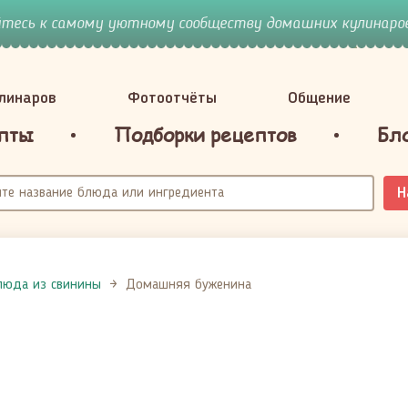
йтесь к самому уютному сообществу домашних кулинаров
улинаров
Фотоотчёты
Общение
пты
Подборки рецептов
Бл
Н
люда из свинины
Домашняя буженина